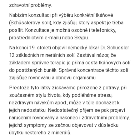
zdravotní problémy. 
Nabízím konzultaci při výběru konkrétní tkáňové 
(Schüsslerovy soli), kdy zjišťuji, který aspekt je třeba 
posílit. Konzultace je možná osobně i telefonicky, 
prostřednictvím e-mailu nebo Skypu.
Na konci 19. století objevil německý lékař Dr. Schüssler 
12 základních minerálních solí. Zastával názor, že 
základem správné terapie je přímá cesta tkáňových solí 
do postižených buněk. Správná koncentrace těchto solí 
zajišťuje rovnováhu a obnovu organismu. 
Přestože tyto látky získáváme přirozeně z potravy, při 
současném stylu života, kdy podléháme stresu, 
nezdravým návykům apod., může v těle docházet k 
jejich nedostatku. Nedostatečný příjem se pak projeví 
narušením rovnováhy a nakonec i zdravotními problémy, 
jejichž symptomy se začnou objevovat v důsledku 
úbytku některého z minerálů.