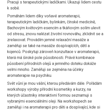
Pracuji s terapeutickými ladičkami. Ukazuji lidem cestu
k sobě.
Pomáhám lidem díky voňavé aromaterapii,
terapeutickým ladičkám, bylinkám, čínské medicíně,
Bachovým květovým esencím a tkáňovým solím ulevit
od stresu, znovu nalézat životní rovnováhu, zklidnit se a
zrelaxovat. Provádím jemné relaxační masáže a
zaměřuji se také na masáže dospívajících, dětí a
kojenců. Poskytuji zároveň konzultace v aromaterapii,
která má široké pole působnosti. Právě kombinace
působení přírodních olejů a jemného doteku dokáže
velmi mnoho. Zaměřuji se zejména na účinky
aromaterapie na psychiku.
Svět vůní je mou vášní, kterou předávám dále. Pořádám
workshopy výroby přírodní kosmetiky a kurzy, na
kterých účastníky interaktivní formou seznamuji s
vybranými esenciálními oleji. Na workshopech se
zaměřuji i na aromaterapii pro děti a dospívající, kde si