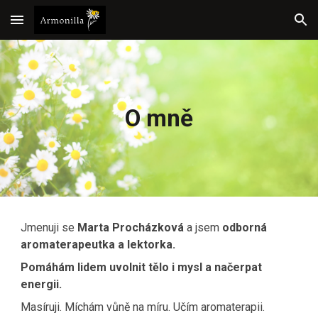
Skip to main content
Skip to navigation
O mně
Jmenuji se
Marta Procházková
a jsem
odborná
aromaterapeutka a lektorka.
Pomáhám lidem uvolnit tělo i mysl a načerpat
energii.
Masíruji. Míchám vůně na míru. Učím aromaterapii.