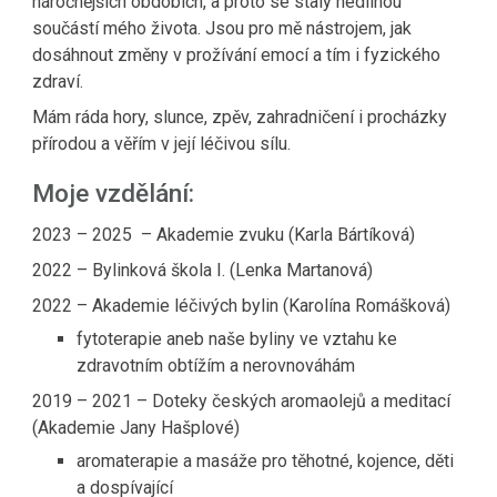
náročnějších obdobích, a proto se staly nedílnou
součástí mého života. Jsou pro mě nástrojem, jak
dosáhnout změny v prožívání emocí a tím i fyzického
zdraví.
Mám ráda hory, slunce, zpěv, zahradničení i procházky
přírodou a věřím v její léčivou sílu.
Moje vzdělání:
2023
– 202
5
– Akademie zvuku (Karla Bártíková)
2022
–
Bylinková škola I. (Lenka Martanová)
2022 – Akademie léčivých bylin (Karolína Romášková)
fytoterapie aneb naše byliny ve vztahu ke
zdravotním obtížím a nerovnováhám
2019 – 2021 – Doteky českých aromaolejů a meditací
(Akademie Jany Hašplové)
aromaterapie a masáže pro těhotné, kojence, děti
a dospívající