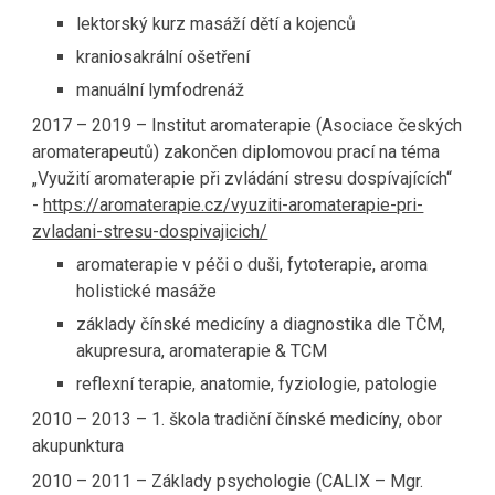
lektorský kurz masáží dětí a kojenců
kraniosakrální ošetření
manuální lymfodrenáž
2017 – 2019 – Institut aromaterapie (Asociace českých
aromaterapeutů) zakončen diplomovou prací na téma
„Využití aromaterapie při zvládání stresu dospívajících“
-
https://aromaterapie.cz/vyuziti-aromaterapie-pri-
zvladani-stresu-dospivajicich/
aromaterapie v péči o duši, fytoterapie, aroma
holistické masáže
základy čínské medicíny a diagnostika dle TČM,
akupresura, aromaterapie & TCM
reflexní terapie, anatomie, fyziologie, patologie
2010 – 2013 – 1. škola tradiční čínské medicíny, obor
akupunktura
2010 – 2011 – Základy psychologie (CALIX – Mgr.